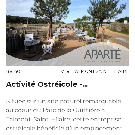
Réf.40
Ville : TALMONT SAINT HILAIRE
Activité Ostréicole -
Dégustation sur le site
Située sur un site naturel remarquable
au coeur du Parc de la Guittière à
Talmont-Saint-Hilaire, cette entreprise
ostréicole bénéficie d'un emplacement