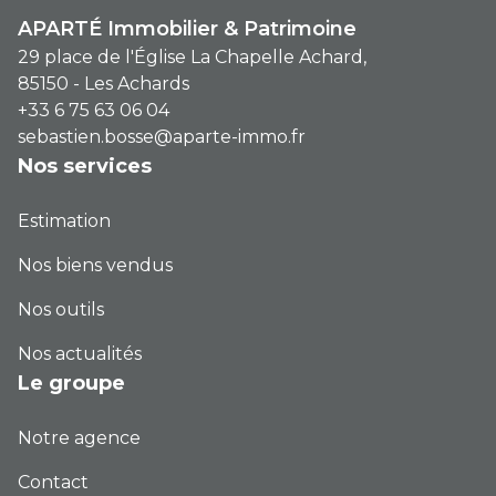
environ 220 mètres de tables) - Terrain
APARTÉ Immobilier & Patrimoine
(terre-plein) de 1 700 m² - Bâtiment de
29 place de l'Église La Chapelle Achard,
production : 220 m² - Espace
85150 - Les Achards
dégustation : 200 m² Un outil de travail
+33 6 75 63 06 04
sebastien.bosse@aparte-immo.fr
clé en main : - Vente incluant l'ensemble
Nos services
du matériel de production - 2 salariés
ETP - Aucun investissement à prévoir -
Estimation
Exploitation immédiatement
Nos biens vendus
opérationnelle Implantée dans un
environnement naturel protégé et très
Nos outils
fréquenté, cette entreprise bénéficie
Nos actualités
d'une forte attractivité touristique et
Le groupe
d'une excellente visibilité.
Notre agence
Contact