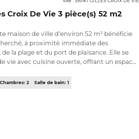
Ville : SAINT GILLES CROIX DE VIE
es Croix De Vie 3 pièce(s) 52 m2
te maison de ville d'environ 52 m² bénéficie
herché, à proximité immédiate des
la plage et du port de plaisance. Elle se
 vie avec cuisine ouverte, offrant un espace
 et un cellier. À l'étage, deux chambres et
 nuit. Ce bien représente une
Chambres: 2
Salle de bain: 1
t pour une résidence principale que
tissement locatif.