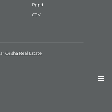
Rgpd
CGV
par
Orisha Real Estate