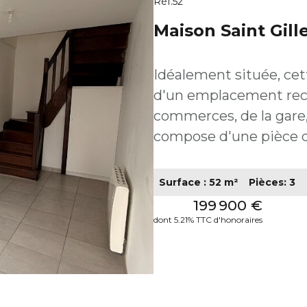
Réf.52
Maison Saint Gill
Idéalement située, cet
d'un emplacement rec
commerces, de la gare, de 
compose d'une pièce de
fonctionnel et lumineux
une salle d'eau complètent l'espace
Surface : 52 m²
Pièces: 3
belle opportunité, tan
199 900 €
secondaire ou un inves
dont 5.21% TTC d'honoraires