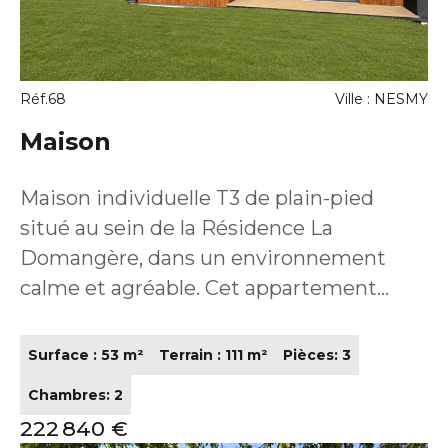
Réf.68
Ville : NESMY
Maison
Maison individuelle T3 de plain-pied
situé au sein de la Résidence La
Domangère, dans un environnement
calme et agréable. Cet appartement
moderne et lumineux offre une belle
pièce de vie conviviale avec une cuisine
Surface : 53 m²
Terrain : 111 m²
Pièces: 3
aménagée et équipée, idéale pour le
Chambres: 2
quotidien. Vous profiterez également de
222 840 €
deux chambres confortables, d'une salle