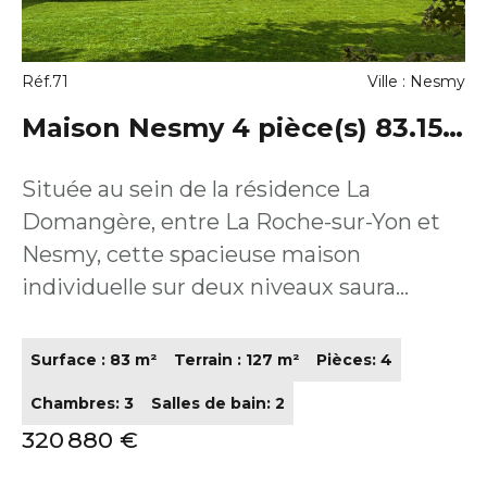
d'une place de stationnement au sein de
la résidence. Surface habitable de 62,78
Réf.71
Ville : Nesmy
m². Un bien alliant espace, confort et
environnement privilégié ? à visiter sans
Maison Nesmy 4 pièce(s) 83.15
tarder.
m2
Située au sein de la résidence La
Domangère, entre La Roche-sur-Yon et
Nesmy, cette spacieuse maison
individuelle sur deux niveaux saura
séduire les familles en quête de confort
et d'espace, dans un environnement
Surface : 83 m²
Terrain : 127 m²
Pièces: 4
verdoyant à deux pas du golf Bluegreen.
Chambres: 3
Salles de bain: 2
Avec ses 83,15 m² habitables, elle propose
320 880 €
au rez-de-chaussée une grande pièce de
vie généreuse, une troisième chambre ?