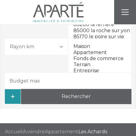
Rayon km
Rechercher
Accueil
A vendre
Appartement
Les Achards