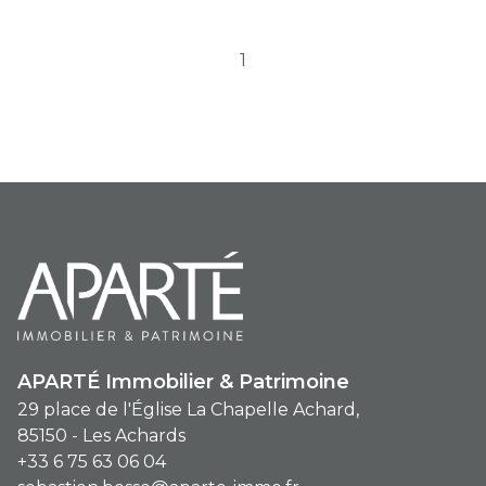
dans un commerce lumineux et en
1
excellent état d'exploitation. Bail en
cours de validité - Équipe dynamique et
formée en place - effectif 5-7 salariés.
CAHT 818K€ EBE avant cotisation du
dirigeant 139K€
APARTÉ Immobilier & Patrimoine
29 place de l'Église La Chapelle Achard,
85150 - Les Achards
+33 6 75 63 06 04