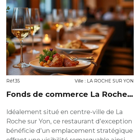
avec comptoir, d'une salle accueillant la
clientèle et d'une réserve. Exploitation
en place avec clientèle fidèle. Affaire clé
en main offrant un fort potentiel de
développement.
Réf.35
Ville : LA ROCHE SUR YON
Fonds de commerce La Roche
Sur Yon 415 m2
Idéalement situé en centre-ville de La
Roche sur Yon, ce restaurant d'exception
bénéficie d'un emplacement stratégique