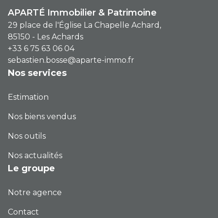
entièrement les lieux et de créer un
APARTÉ Immobilier & Patrimoine
espace à votre image. Ce bien vous
29 place de l'Église La Chapelle Achard,
séduira par : - Sa situation privilégiée en
85150 - Les Achards
centre-ville - Sa visibilité et son passage -
+33 6 75 63 06 04
sebastien.bosse@aparte-immo.fr
L'absence de copropriété - Son potentiel
Nos services
d'aménagement et de valorisation - Ses
multiples possibilités d'exploitation
Estimation
Nos biens vendus
Nos outils
Nos actualités
Le groupe
Notre agence
Contact