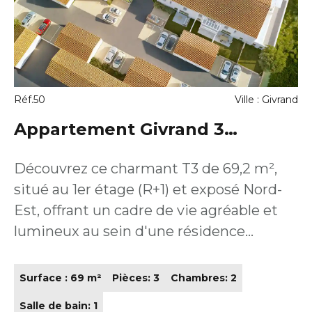
Disponibilité 2027/2028 Un bien
polyvalent qui s'adapte à votre projet,
que vous souhaitiez habiter ou investir.
Réf.50
Ville : Givrand
Appartement Givrand 3
pièce(s) 69.2 m2
Découvrez ce charmant T3 de 69,2 m²,
situé au 1er étage (R+1) et exposé Nord-
Est, offrant un cadre de vie agréable et
lumineux au sein d'une résidence
intimiste. Son séjour spacieux de 29,1 m²
constitue un véritable coeur de vie
Surface : 69 m²
Pièces: 3
Chambres: 2
convivial, prolongé par une terrasse de
Salle de bain: 1