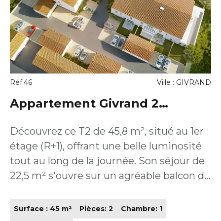
Réf.46
Ville : GIVRAND
Appartement Givrand 2
pièce(s) 44.1 m2
Découvrez ce T2 de 45,8 m², situé au 1er
étage (R+1), offrant une belle luminosité
tout au long de la journée. Son séjour de
22,5 m² s'ouvre sur un agréable balcon de
7,7 m², parfait pour profiter des beaux
jours et d'un espace extérieur recherché.
Surface : 45 m²
Pièces: 2
Chambre: 1
L'appartement propose une chambre