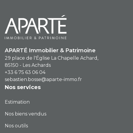
particulièrement recherché avec
extérieur Disponibilité 2027/2028 Un
bien rare, alliant volume, luminosité et
extérieur généreux, parfait pour habiter
ou investir sereinement.
APARTÉ Immobilier & Patrimoine
29 place de l'Église La Chapelle Achard,
85150 - Les Achards
+33 6 75 63 06 04
sebastien.bosse@aparte-immo.fr
Nos services
Estimation
Nos biens vendus
Nos outils