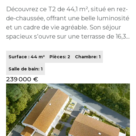
pièce(s) 44.1 m2
Découvrez ce T2 de 44,1 m², situé en rez-
de-chaussée, offrant une belle luminosité
et un cadre de vie agréable. Son séjour
spacieux s'ouvre sur une terrasse de 16,3
m² prolongée par un jardin privatif de
19,4 m², un véritable atout recherché
Surface : 44 m²
Pièces: 2
Chambre: 1
aussi bien par les occupants que par les
Salle de bain: 1
locataires. L'agencement optimisé
239 000 €
(séjour de 23 m², chambre confortable,
salle d'eau et cellier) en fait un bien
fonctionnel et attractif. Éligible au PTZ
pour un premier achat en résidence
principale Fort potentiel locatif pour un
investissement patrimonial sécurisé