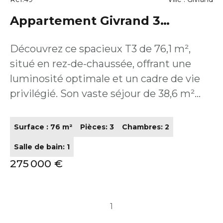
habiter ou investir sereinement.
Appartement Givrand 3
pièce(s) 76.1 m2
Découvrez ce spacieux T3 de 76,1 m²,
situé en rez-de-chaussée, offrant une
luminosité optimale et un cadre de vie
privilégié. Son vaste séjour de 38,6 m²
s'ouvre sur une terrasse de 11 m²,
prolongée par un superbe jardin privatif
Surface : 76 m²
Pièces: 3
Chambres: 2
de 66,1 m² : un véritable espace de vie
Salle de bain: 1
extérieur, idéal pour les beaux jours.
275 000 €
L'espace nuit se compose de deux
chambres confortables, d'une salle d'eau,
d'un WC indépendant et d'un cellier,
1
avec un agencement pensé pour le