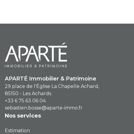
confort au quotidien. Éligible au PTZ
pour un premier achat en résidence
principale Fort potentiel locatif,
particulièrement recherché avec
extérieur Disponibilité 2027/2028 Un
bien rare, alliant volume, luminosité et
extérieur généreux, parfait pour habiter
ou investir sereinement.
APARTÉ Immobilier & Patrimoine
29 place de l'Église La Chapelle Achard,
85150 - Les Achards
+33 6 75 63 06 04
sebastien.bosse@aparte-immo.fr
Nos services
Estimation