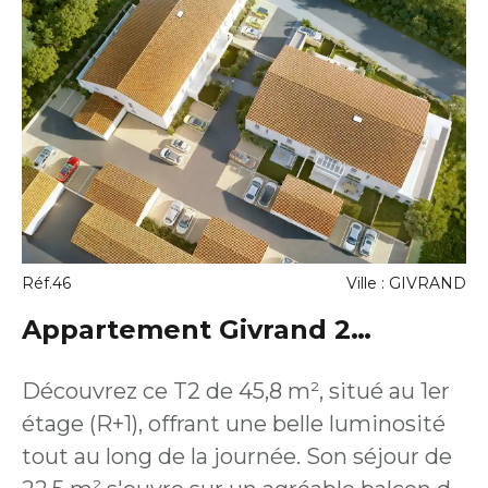
Réf.46
Ville : GIVRAND
Appartement Givrand 2
pièce(s) 44.1 m2
Découvrez ce T2 de 45,8 m², situé au 1er
étage (R+1), offrant une belle luminosité
tout au long de la journée. Son séjour de