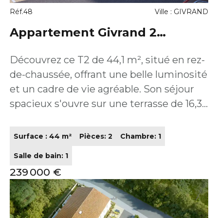
Réf.48
Ville : GIVRAND
Appartement Givrand 2
pièce(s) 44.1 m2
Découvrez ce T2 de 44,1 m², situé en rez-
de-chaussée, offrant une belle luminosité
et un cadre de vie agréable. Son séjour
spacieux s'ouvre sur une terrasse de 16,3
m² prolongée par un jardin privatif de
19,4 m², un véritable atout recherché
Surface : 44 m²
Pièces: 2
Chambre: 1
aussi bien par les occupants que par les
Salle de bain: 1
locataires. L'agencement optimisé
239 000 €
(séjour de 23 m², chambre confortable,
salle d'eau et cellier) en fait un bien
fonctionnel et attractif. Éligible au PTZ