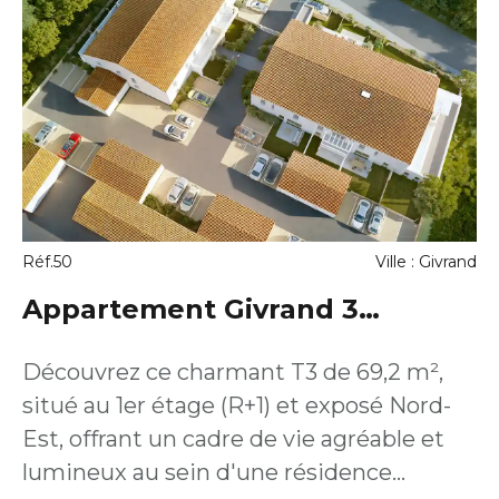
pour un premier achat en résidence
principale Fort potentiel locatif pour un
investissement patrimonial sécurisé
Disponibilité 2027/2028 Un bien
polyvalent qui s'adapte à votre projet,
que vous souhaitiez habiter ou investir.
Réf.50
Ville : Givrand
Appartement Givrand 3
pièce(s) 69.2 m2
Découvrez ce charmant T3 de 69,2 m²,
situé au 1er étage (R+1) et exposé Nord-
Est, offrant un cadre de vie agréable et
lumineux au sein d'une résidence