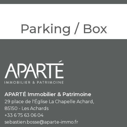
Parking / Box
Nous n'avons pas de biens à vous proposer dans la catégorie Parking
/ Box pour le moment , plusieurs options s'offrent à vous :
Voir
la liste de nos annonces
ou
nos annonces triées par ville.
Transmettez-nous votre demande
APARTÉ Immobilier & Patrimoine
29 place de l'Église La Chapelle Achard,
85150 - Les Achards
+33 6 75 63 06 04
sebastien.bosse@aparte-immo.fr