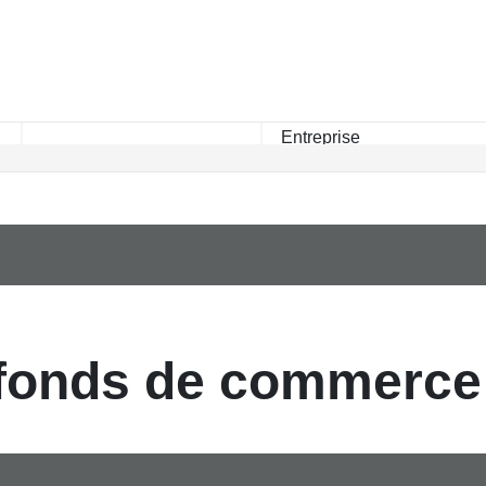
Rayon km
fonds de commerce 
Fonds de commerce Industrie Papier pour le moment , plusieurs options s'off