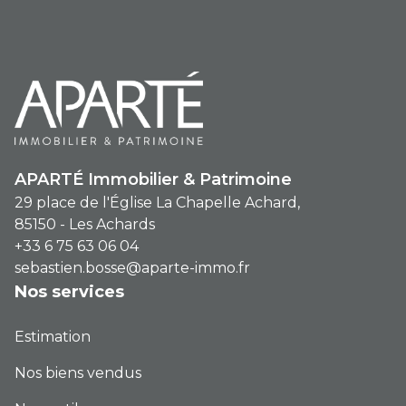
Professionnels Fonds de commerce Finance / Assurance Conseil
financier pour le moment , plusieurs options s'offrent à vous :
Re-soumettre la recherche avec moins de critères.
Transmettez-nous votre demande
APARTÉ Immobilier & Patrimoine
29 place de l'Église La Chapelle Achard,
85150 - Les Achards
+33 6 75 63 06 04
sebastien.bosse@aparte-immo.fr
Nos services
Estimation
Nos biens vendus