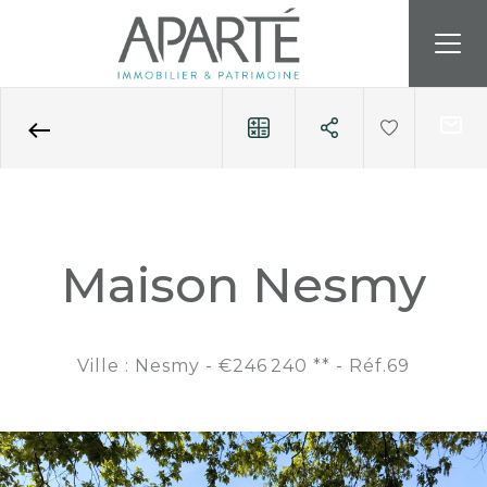
Accueil
Programmes neufs
Les Lots
Maison
Référence 69
Maison Nesmy
Ville : Nesmy -
€246 240
**
- Réf.69