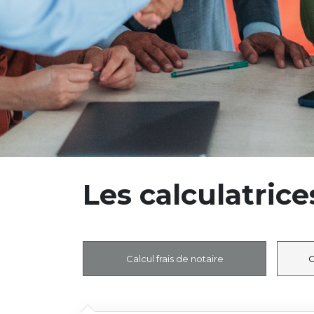
Les calculatrice
Calcul frais de notaire
C