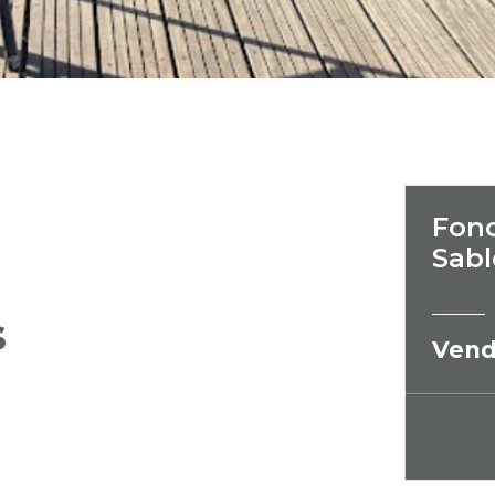
Fon
Sabl
s
Ven