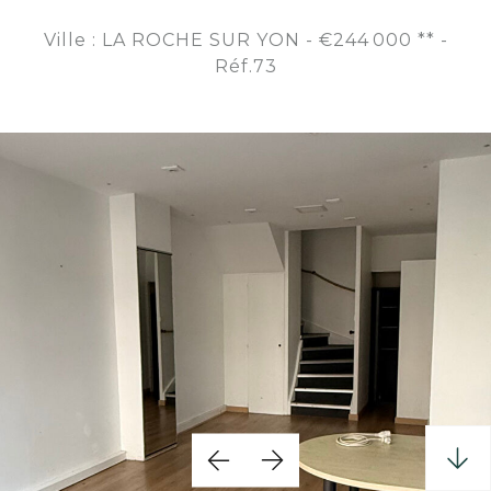
Ville : LA ROCHE SUR YON -
€244 000
**
-
Réf.73